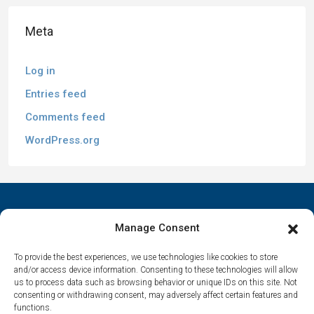
Meta
Log in
Entries feed
Comments feed
WordPress.org
Manage Consent
To provide the best experiences, we use technologies like cookies to store
Contact Us
and/or access device information. Consenting to these technologies will allow
us to process data such as browsing behavior or unique IDs on this site. Not
Αrtemonas 84003, Sifnos, Cyclades, Greece
consenting or withdrawing consent, may adversely affect certain features and
functions.
spitha.evaggelia@gmail.com