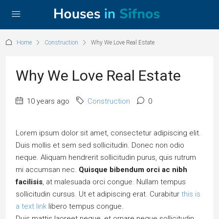
Home
Construction
Why We Love Real Estate
Why We Love Real Estate
10 years ago
Construction
0
Lorem ipsum dolor sit amet, consectetur adipiscing elit.
Duis mollis et sem sed sollicitudin. Donec non odio
neque. Aliquam hendrerit sollicitudin purus, quis rutrum
mi accumsan nec.
Quisque bibendum orci ac nibh
facilisis
, at malesuada orci congue. Nullam tempus
sollicitudin cursus. Ut et adipiscing erat. Curabitur
this is
a text link
libero tempus congue.
Duis mattis laoreet neque, et ornare neque sollicitudin