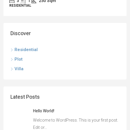
3
1
250
Sqm
RESIDENTIAL
Discover
Residential
Plot
Villa
Latest Posts
Hello World!
Welcome to WordPress. This is your first post.
Edit or…