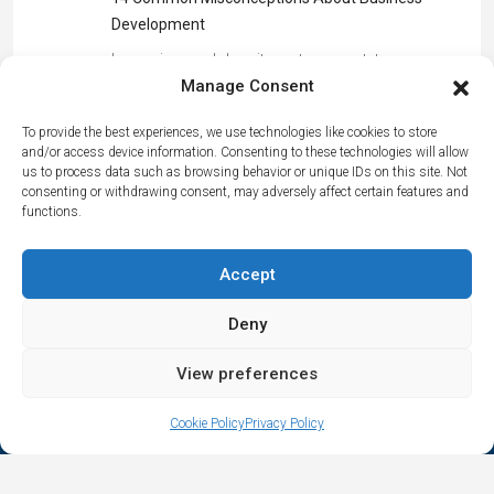
Development
Lorem ipsum dolor sit amet, consectetur
Manage Consent
adipiscing elit. Duis mollis…
To provide the best experiences, we use technologies like cookies to store
and/or access device information. Consenting to these technologies will allow
us to process data such as browsing behavior or unique IDs on this site. Not
consenting or withdrawing consent, may adversely affect certain features and
functions.
Accept
Contact Us
Deny
Αrtemonas 84003, Sifnos, Cyclades, Greece
View preferences
spitha.evaggelia@gmail.com
Cookie Policy
Privacy Policy