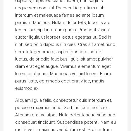
dapibus, turpis leo blandit libero, non sagittis
neque sem non nisl. Praesent id pretium nibh.
Interdum et malesuada fames ac ante ipsum
primis in faucibus. Nullam dolor felis, lobortis ac
leo eu, suscipit interdum purus. Praesent varius
auctor ligula, ut laoreet lectus egestas ut. Sed in
nibh sed odio dapibus ultricies. Cras sit amet nunc
sem. Integer ornare, sapien posuere laoreet
luctus, dolor odio faucibus ligula, sit amet pulvinar
diam erat eget augue. Vivamus elementum eget
lorem id aliquam. Maecenas vel nisl lorem. Etiam
purus justo, commodo eget erat vitae, mattis
euismod ex.
Aliquam ligula felis, consectetur quis interdum et,
posuere maximus nunc. Sed tristique mollis ex.
Aliquam erat volutpat. Nulla pellentesque nunc sed
consequat tincidunt. Suspendisse potenti. Nam eu
mollis velit, maximus vestibulum est. Proin rutrum